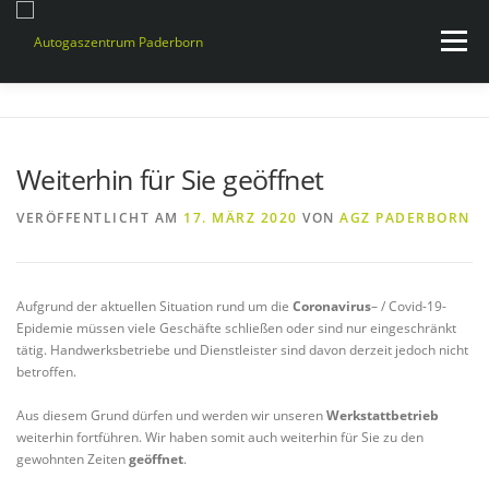
Zum
Inhalt
Menü
springen
WARUM AUTOGAS?
SERVICES
NEUIGKEITEN
Weiterhin für Sie geöffnet
KONTAKT & ÖFFNUNGSZEITEN
VERÖFFENTLICHT AM
17. MÄRZ 2020
VON
AGZ PADERBORN
Aufgrund der aktuellen Situation rund um die
Coronavirus
– / Covid-19-
Epidemie müssen viele Geschäfte schließen oder sind nur eingeschränkt
tätig. Handwerksbetriebe und Dienstleister sind davon derzeit jedoch nicht
betroffen.
Aus diesem Grund dürfen und werden wir unseren
Werkstattbetrieb
weiterhin fortführen. Wir haben somit auch weiterhin für Sie zu den
gewohnten Zeiten
geöffnet
.