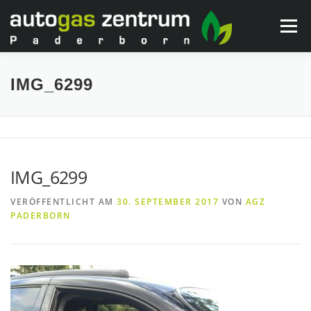
Zum
Inhalt
Menü
springen
WARUM AUTOGAS?
SERVICES
NEUIGKEITEN
IMG_6299
KONTAKT & ÖFFNUNGSZEITEN
IMG_6299
VERÖFFENTLICHT AM
30. SEPTEMBER 2017
VON
AGZ
PADERBORN