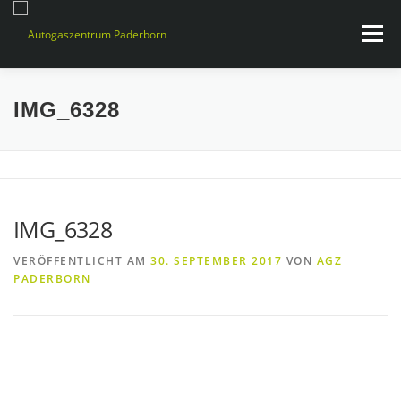
Zum
Inhalt
Menü
springen
WARUM AUTOGAS?
SERVICES
NEUIGKEITEN
IMG_6328
KONTAKT & ÖFFNUNGSZEITEN
IMG_6328
VERÖFFENTLICHT AM
30. SEPTEMBER 2017
VON
AGZ
PADERBORN