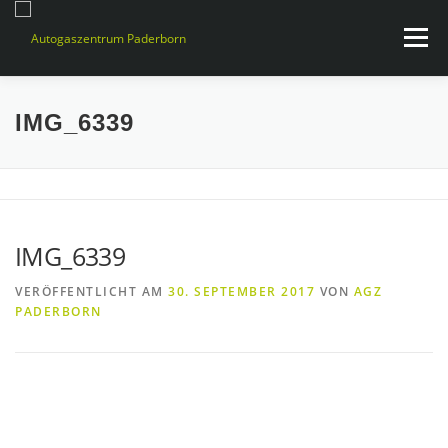
Zum
Inhalt
Menü
springen
WARUM AUTOGAS?
SERVICES
NEUIGKEITEN
IMG_6339
KONTAKT & ÖFFNUNGSZEITEN
IMG_6339
VERÖFFENTLICHT AM
30. SEPTEMBER 2017
VON
AGZ
PADERBORN