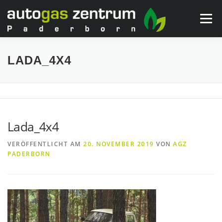
Zum
Inhalt
Menü
springen
WARUM AUTOGAS?
SERVICES
NEUIGKEITEN
LADA_4X4
KONTAKT & ÖFFNUNGSZEITEN
Lada_4x4
VERÖFFENTLICHT AM
20. NOVEMBER 2019
VON
AGZ
PADERBORN