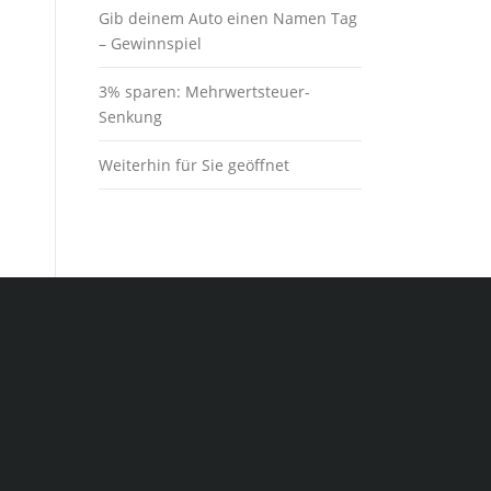
Gib deinem Auto einen Namen Tag
– Gewinnspiel
3% sparen: Mehrwertsteuer-
Senkung
Weiterhin für Sie geöffnet